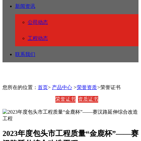
新闻资讯
公司动态
工程动态
联系我们
您所在的位置：
首页
>
产品中心
>
荣誉资质
>
荣誉证书
荣誉证书
资质证书
2023年度包头市工程质量“金鹿杯”——赛