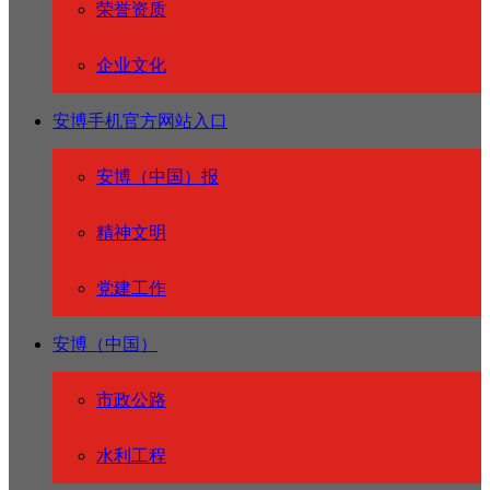
荣誉资质
企业文化
安博手机官方网站入口
安博（中国）报
精神文明
党建工作
安博（中国）
市政公路
水利工程