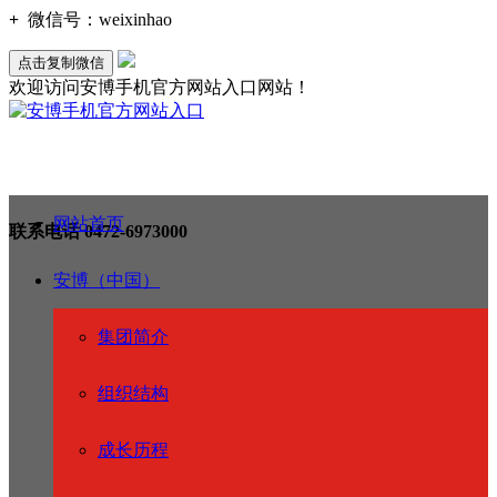
+
微信号：
weixinhao
点击复制微信
欢迎访问安博手机官方网站入口网站！
网站首页
联系电话
0472-6973000
安博（中国）
集团简介
组织结构
成长历程