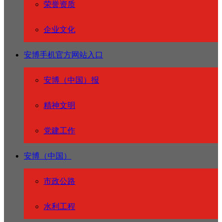
荣誉资质
企业文化
安博手机官方网站入口
安博（中国）报
精神文明
党建工作
安博（中国）
市政公路
水利工程