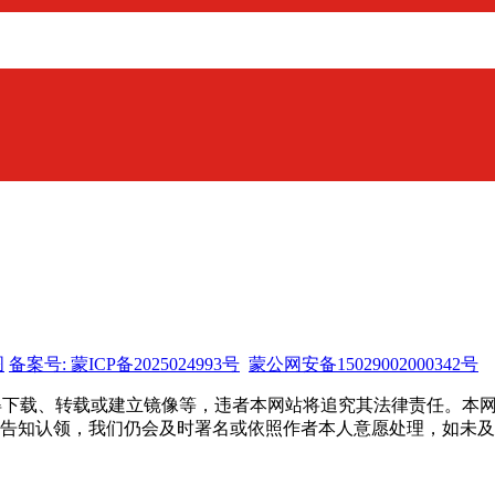
图
备案号: 蒙ICP备2025024993号
蒙公网安备15029002000342号
得下载、转载或建立镜像等，违者本网站将追究其法律责任。本
告知认领，我们仍会及时署名或依照作者本人意愿处理，如未及