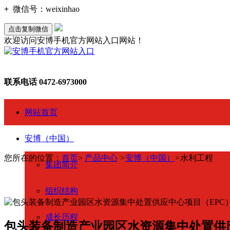
+
微信号：
weixinhao
点击复制微信
欢迎访问安博手机官方网站入口网站！
联系电话
0472-6973000
网站首页
安博（中国）
您所在的位置：
首页
>
产品中心
>
安博（中国）
>
水利工程
集团简介
组织结构
成长历程
包头装备制造产业园区水资源集中处置供应