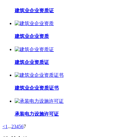
建筑业企业资质证
建筑业企业资质
建筑企业资质证
建筑业企业资质证书
承装电力设施许可证
<
1
...
2
3
4
5
6
7