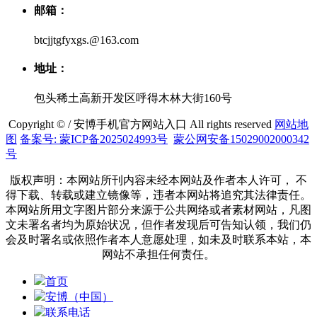
邮箱：
btcjjtgfyxgs.@163.com
地址：
包头稀土高新开发区呼得木林大街160号
Copyright © / 安博手机官方网站入口 All rights reserved
网站地
图
备案号: 蒙ICP备2025024993号
蒙公网安备15029002000342
号
版权声明：本网站所刊内容未经本网站及作者本人许可， 不
得下载、转载或建立镜像等，违者本网站将追究其法律责任。
本网站所用文字图片部分来源于公共网络或者素材网站，凡图
文未署名者均为原始状况，但作者发现后可告知认领，我们仍
会及时署名或依照作者本人意愿处理，如未及时联系本站，本
网站不承担任何责任。
首页
安博（中国）
联系电话